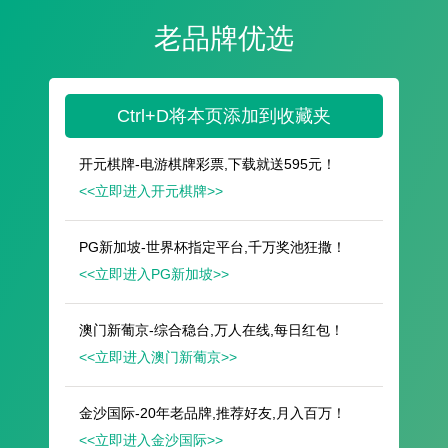
遥想公瑾当年，小乔初嫁了，雄姿英发。
羽扇纶巾，谈笑间，樯橹灰飞烟灭。
故国神游，多情应笑我，早生华发。
人生如梦，一尊还酹江月。